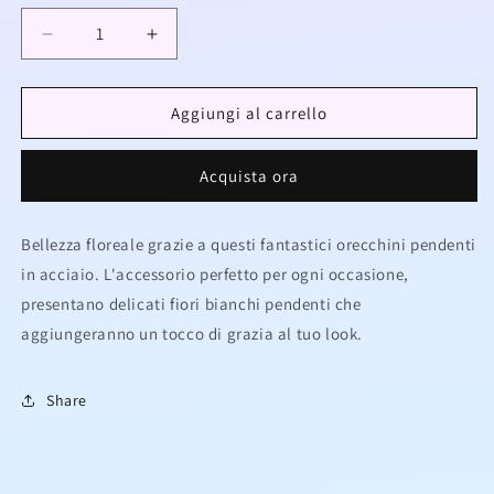
Diminuisci
Aumenta
quantità
quantità
per
per
Orecchini
Orecchini
Aggiungi al carrello
fiore
fiore
pendenti
pendenti
Acquista ora
in
in
acciaio
acciaio
Bellezza floreale grazie a questi fantastici orecchini pendenti
in acciaio. L'accessorio perfetto per ogni occasione,
presentano delicati fiori bianchi pendenti che
aggiungeranno un tocco di grazia al tuo look.
Share