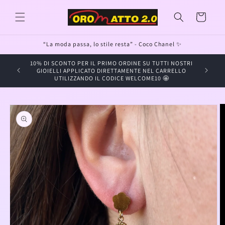
Vai
direttamente
Carrello
ai contenuti
“La moda passa, lo stile resta” - Coco Chanel ✨
10% DI SCONTO PER IL PRIMO ORDINE SU TUTTI NOSTRI
GIOIE
GIOIELLI APPLICATO DIRETTAMENTE NEL CARRELLO
UTILIZZANDO IL CODICE WELCOME10 🤩
Passa alle
informazioni
sul prodotto