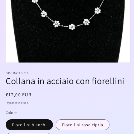
Apri
contenuti
multimediali
OROMATTO 2.0
Collana in acciaio con fiorellini
1
in
finestra
modale
Prezzo
€12,00 EUR
di
Imposte incluse.
listino
Colore
Fiorellini bianchi
Fiorellini rosa cipria