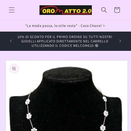
Vai
direttamente
Carrello
ai contenuti
“La moda passa, lo stile resta” - Coco Chanel ✨
10% DI SCONTO PER IL PRIMO ORDINE SU TUTTI NOSTRI
GIOIE
GIOIELLI APPLICATO DIRETTAMENTE NEL CARRELLO
UTILIZZANDO IL CODICE WELCOME10 🤩
Passa alle
informazioni
sul prodotto