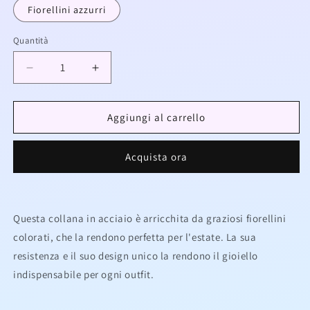
Fiorellini azzurri
Quantità
Diminuisci
Aumenta
quantità
quantità
per
per
Collana
Collana
Aggiungi al carrello
in
in
acciaio
acciaio
Acquista ora
con
con
fiorellini
fiorellini
Questa collana in acciaio è arricchita da graziosi fiorellini
colorati, che la rendono perfetta per l'estate. La sua
resistenza e il suo design unico la rendono il gioiello
indispensabile per ogni outfit.