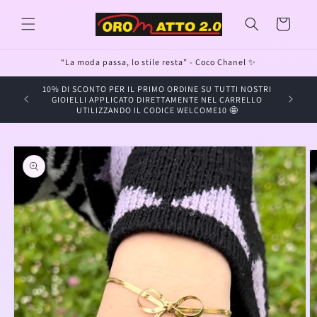
Vai
direttamente
Carrello
ai contenuti
“La moda passa, lo stile resta” - Coco Chanel ✨
10% DI SCONTO PER IL PRIMO ORDINE SU TUTTI NOSTRI
GIOIE
GIOIELLI APPLICATO DIRETTAMENTE NEL CARRELLO
UTILIZZANDO IL CODICE WELCOME10 🤩
Passa alle
informazioni
sul prodotto