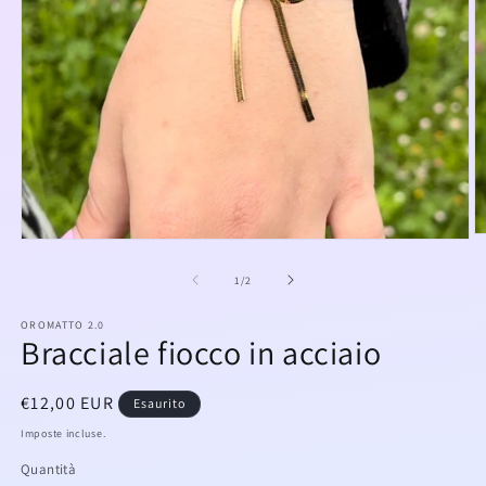
A
Apri
c
contenuti
m
multimediali
su
1
/
2
2
1
in
in
fi
OROMATTO 2.0
finestra
m
Bracciale fiocco in acciaio
modale
Prezzo
€12,00 EUR
Esaurito
di
Imposte incluse.
listino
Quantità