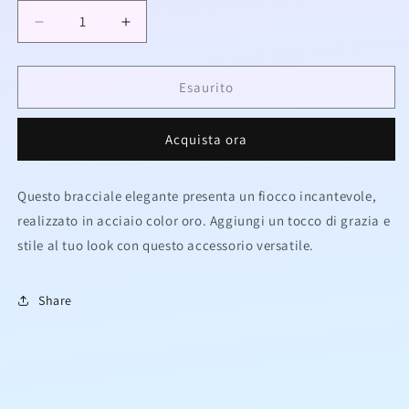
Diminuisci
Aumenta
quantità
quantità
per
per
Bracciale
Bracciale
Esaurito
fiocco
fiocco
in
in
Acquista ora
acciaio
acciaio
Questo bracciale elegante presenta un fiocco incantevole,
realizzato in acciaio color oro. Aggiungi un tocco di grazia e
stile al tuo look con questo accessorio versatile.
Share