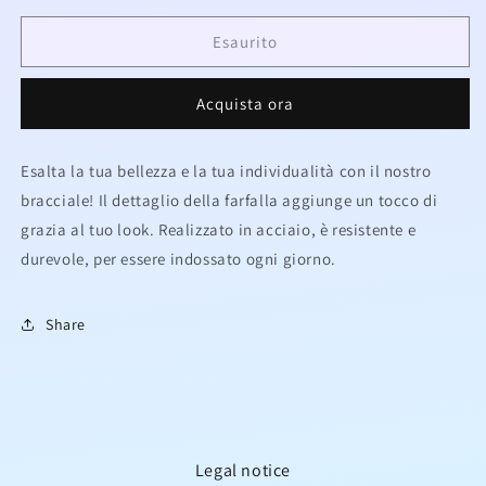
per
per
Bracciale
Bracciale
Esaurito
con
con
farfalla
farfalla
Acquista ora
in
in
acciaio
acciaio
Esalta la tua bellezza e la tua individualità con il nostro
bracciale! Il dettaglio della farfalla aggiunge un tocco di
grazia al tuo look. Realizzato in acciaio
, è resistente e
durevole, per essere indossato ogni giorno.
Share
Legal notice