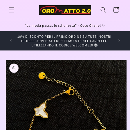
Vai
direttamente
Carrello
ai contenuti
“La moda passa, lo stile resta” - Coco Chanel ✨
10% DI SCONTO PER IL PRIMO ORDINE SU TUTTI NOSTRI
GIOIELLI APPLICATO DIRETTAMENTE NEL CARRELLO
UTILIZZANDO IL CODICE WELCOME10 🤩
Passa alle
informazioni
sul prodotto